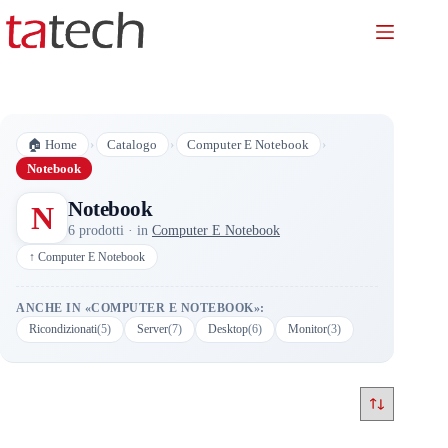
Salta
al
contenuto
›
›
›
🏠 Home
Catalogo
Computer E Notebook
Notebook
Notebook
N
6 prodotti · in
Computer E Notebook
↑ Computer E Notebook
ANCHE IN «COMPUTER E NOTEBOOK»:
Ricondizionati
(5)
Server
(7)
Desktop
(6)
Monitor
(3)