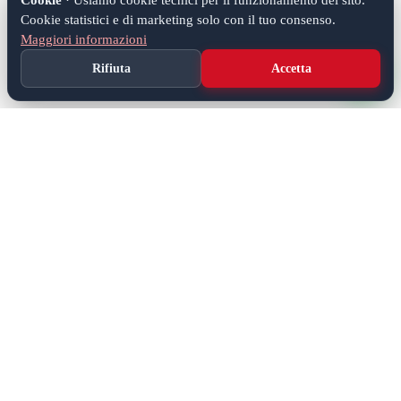
Cookie
· Usiamo cookie tecnici per il funzionamento del sito.
Cookie statistici e di marketing solo con il tuo consenso.
Maggiori informazioni
Rifiuta
Accetta
Soluzioni IT complete per aziende e privati. Hardware,
software, hosting, gestionali e assistenza tecnica nel Veneto e
Friuli.
0421 270921
info@tatech.it
WhatsApp
SERVIZI