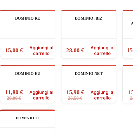
DOMINIO RE
DOMINIO .BIZ
Aggiungi al
Aggiungi al
15,00
€
28,00
€
15
carrello
carrello
DOMINIO EU
DOMINIO NET
11,80
€
15,90
€
1
Aggiungi al
Aggiungi al
Il
Il
Il
Il
carrello
carrello
20,00
€
25,50
€
2
prezzo
prezzo
prezzo
prezzo
originale
attuale
originale
attuale
era:
è:
era:
è:
DOMINIO IT
20,00 €.
11,80 €.
25,50 €.
15,90 €.