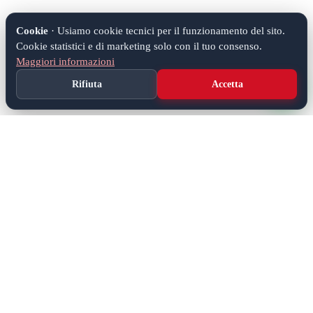
Cookie
· Usiamo cookie tecnici per il funzionamento del sito.
Cookie statistici e di marketing solo con il tuo consenso.
Maggiori informazioni
Rifiuta
Accetta
Soluzioni IT complete per aziende e privati. Hardware,
software, hosting, gestionali e assistenza tecnica nel Veneto e
Friuli.
0421 270921
info@tatech.it
WhatsApp