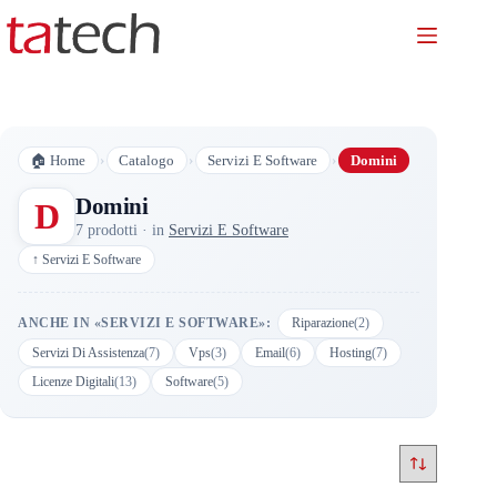
Salta
al
contenuto
›
›
›
🏠 Home
Catalogo
Servizi E Software
Domini
Domini
D
7 prodotti · in
Servizi E Software
↑ Servizi E Software
ANCHE IN «SERVIZI E SOFTWARE»:
Riparazione
(2)
Servizi Di Assistenza
(7)
Vps
(3)
Email
(6)
Hosting
(7)
Licenze Digitali
(13)
Software
(5)