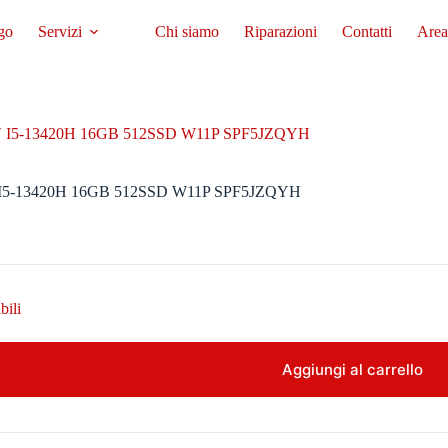
go
Servizi
Chi siamo
Riparazioni
Contatti
Area
″ I5-13420H 16GB 512SSD W11P SPF5JZQYH
 I5-13420H 16GB 512SSD W11P SPF5JZQYH
bili
Aggiungi al carrello