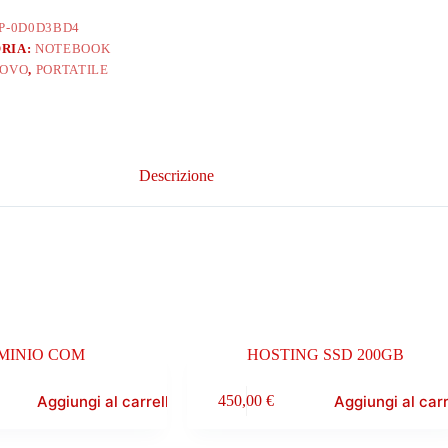
P-0D0D3BD4
RIA:
NOTEBOOK
OVO
,
PORTATILE
Descrizione
MINIO COM
HOSTING SSD 200GB
Aggiungi al carrello
Aggiungi al carr
450,00
€
e