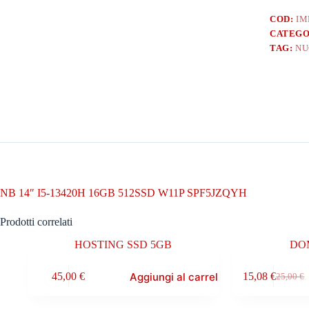
COD:
IM
CATEGO
TAG:
NU
NB 14″ I5-13420H 16GB 512SSD W11P SPF5JZQYH
Prodotti correlati
HOSTING SSD 5GB
DO
Aggiungi al carrello
45,00
€
15,08
€
25,00
€
Il
Il
prezzo
prezzo
original
attuale