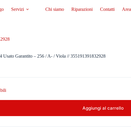
go
Servizi
Chi siamo
Riparazioni
Contatti
Area
32928
4 Usato Garantito – 256 / A- / Viola // 355191391832928
bili
Aggiungi al carrello