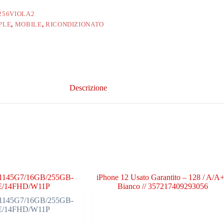
256VIOLA2
PLE
,
MOBILE
,
RICONDIZIONATO
Descrizione
-1145G7/16GB/255GB-
iPhone 12 Usato Garantito – 128 / A/A+
/14FHD/W11P
Bianco // 357217409293056
-1145G7/16GB/255GB-
/14FHD/W11P