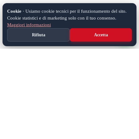
Cookie
· Usiamo cookie tecnici per il funzionamento del sito.
Cookie statistici e di marketing solo con il tuo consenso.
Maggiori informazioni
Rifiuta
Accetta
Soluzioni IT complete per aziende e privati. Hardware,
software, hosting, gestionali e assistenza tecnica nel Veneto e
Friuli.
0421 270921
info@tatech.it