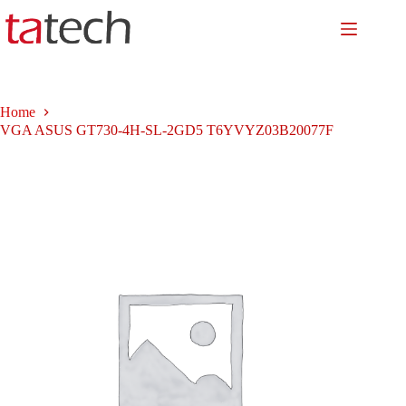
Salta
al
contenuto
Home
VGA ASUS GT730-4H-SL-2GD5 T6YVYZ03B20077F