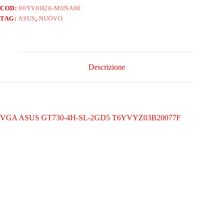
COD:
90YV0H20-M0NA00
TAG:
ASUS
,
NUOVO
Descrizione
VGA ASUS GT730-4H-SL-2GD5 T6YVYZ03B20077F