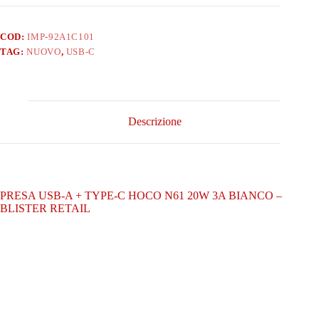
TYPE-
C
HOCO
COD:
IMP-92A1C101
N61
TAG:
NUOVO
,
USB-C
20W
3A
BIANCO
-
BLISTER
RETAIL
Descrizione
quantità
PRESA USB-A + TYPE-C HOCO N61 20W 3A BIANCO –
BLISTER RETAIL