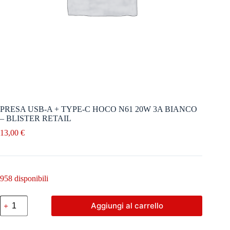
PRESA USB-A + TYPE-C HOCO N61 20W 3A BIANCO
– BLISTER RETAIL
13,00
€
958 disponibili
PRESA
Aggiungi al carrello
USB-
A
+