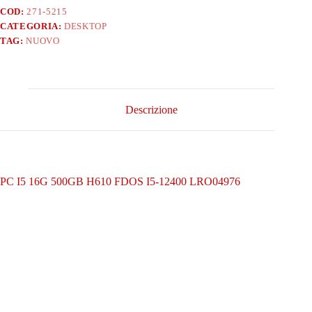
I5-
COD:
271-5215
12400
CATEGORIA:
DESKTOP
LRO04976
quantità
TAG:
NUOVO
Descrizione
PC I5 16G 500GB H610 FDOS I5-12400 LRO04976