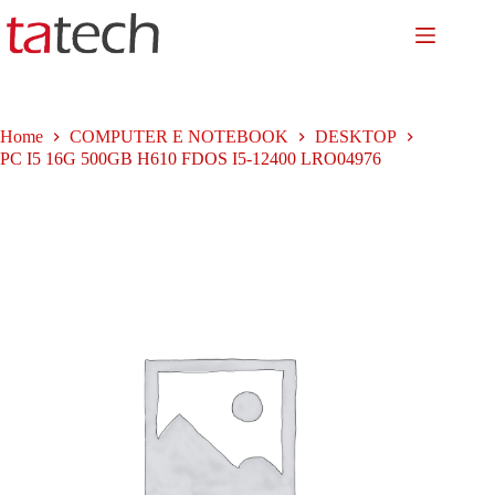
Salta
al
contenuto
Home
COMPUTER E NOTEBOOK
DESKTOP
PC I5 16G 500GB H610 FDOS I5-12400 LRO04976