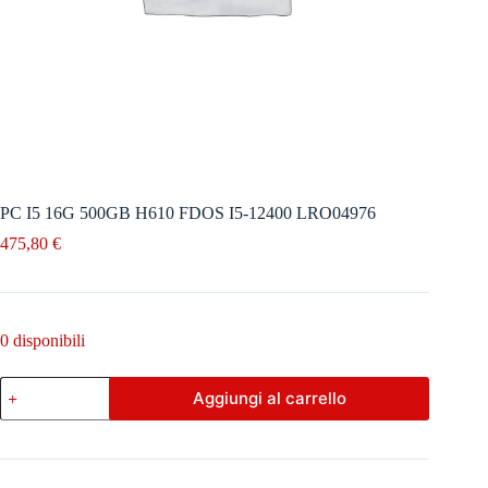
PC I5 16G 500GB H610 FDOS I5-12400 LRO04976
475,80
€
0 disponibili
PC
Aggiungi al carrello
I5
16G
500GB
H610
FDOS