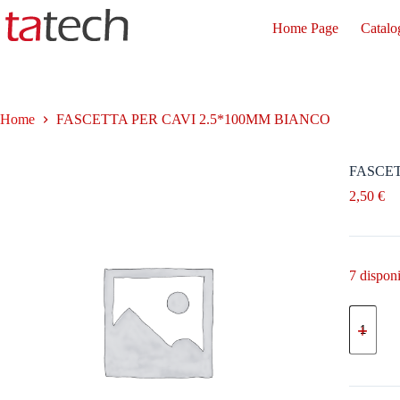
Salta
al
Home Page
Catalo
contenuto
Home
FASCETTA PER CAVI 2.5*100MM BIANCO
FASCET
2,50
€
7 disponi
FASCET
PER
CAVI
2.5*10
BIANCO
quantità