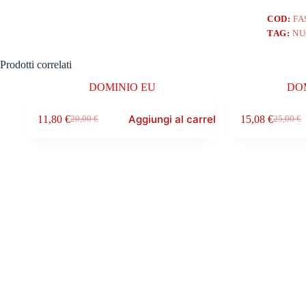
COD:
FA
TAG:
NU
Prodotti correlati
DOMINIO EU
DO
Aggiungi al carrello
11,80
€
15,08
€
20,00
€
25,00
€
Il
Il
Il
Il
prezzo
prezzo
prezzo
prezzo
originale
attuale
original
attuale
era:
è:
era:
è:
20,00 €.
11,80 €.
25,00 €.
15,08 €.