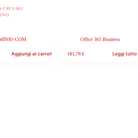
S-CAV-2-002
OVO
MINIO COM
Office 365 Business
Aggiungi al carrello
Leggi tutto
181,78
€
e