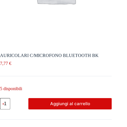
AURICOLARI C/MICROFONO BLUETOOTH BK
7,77
€
5 disponibili
AURICOLARI
Aggiungi al carrello
C/MICROFONO
BLUETOOTH
BK
quantità