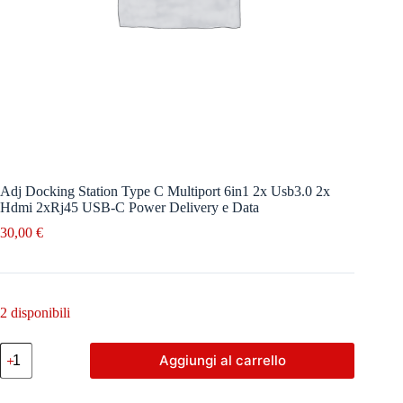
Adj Docking Station Type C Multiport 6in1 2x Usb3.0 2x
Hdmi 2xRj45 USB-C Power Delivery e Data
30,00
€
2 disponibili
Adj
Aggiungi al carrello
Docking
Station
Type